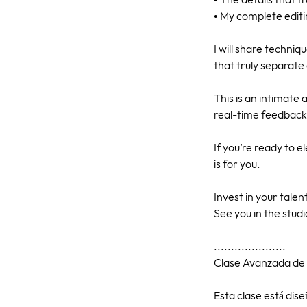
• The details that 
• My complete edit
I will share techniq
that truly separat
This is an intimate 
real-time feedback
If you’re ready to e
is for you.
Invest in your talen
See you in the studi
.....................
Clase Avanzada de 
Esta clase está dis