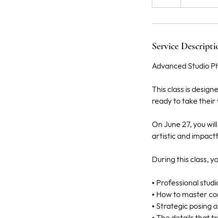
h
r
Service Descripti
Advanced Studio P
This class is desig
ready to take their 
On June 27, you wil
artistic and impactf
During this class, yo
• Professional studi
• How to master co
• Strategic posing 