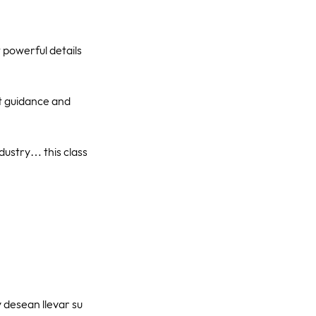
t powerful details
ct guidance and
industry… this class
 desean llevar su