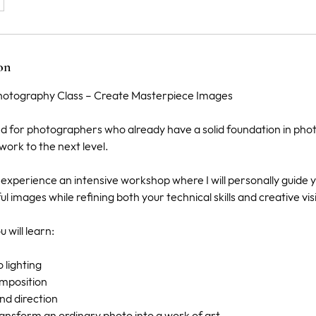
on
hotography Class – Create Masterpiece Images
ned for photographers who already have a solid foundation in ph
work to the next level.
l experience an intensive workshop where I will personally guide y
ul images while refining both your technical skills and creative vis
u will learn:
o lighting
mposition
and direction