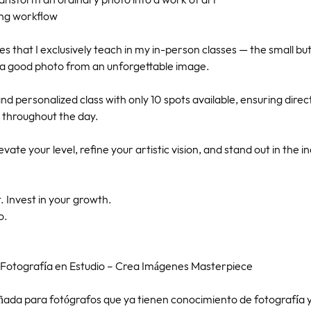
transform an ordinary photo into a work of art
ing workflow
ues that I exclusively teach in my in-person classes — the small bu
e a good photo from an unforgettable image.
and personalized class with only 10 spots available, ensuring dire
 throughout the day.
levate your level, refine your artistic vision, and stand out in the 
t. Invest in your growth.
o.
Fotografía en Estudio – Crea Imágenes Masterpiece
eñada para fotógrafos que ya tienen conocimiento de fotografía y