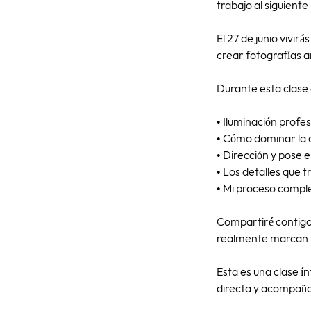
trabajo al siguiente 
El 27 de junio vivi
crear fotografías ar
Durante esta clase
• Iluminación profes
• Cómo dominar la 
• Dirección y pose 
• Los detalles que
• Mi proceso comple
Compartiré contigo 
realmente marcan la
Esta es una clase í
directa y acompaña