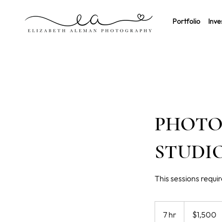
Portfolio
Inve
PHOTO
STUDIO
This sessions requi
1,500
US
7 hr
7
$1,500
dollars